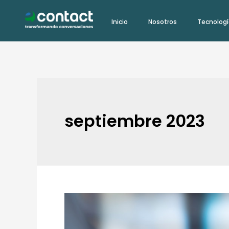
Ir
Inicio
Nosotros
Tecnolog
al
contenido
septiembre 2023
La
Revolución