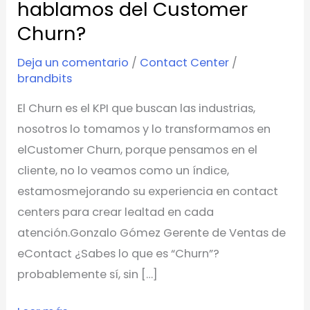
hablamos del Customer
eContact
hablamos
Churn?
del
Deja un comentario
/
Contact Center
/
Customer
brandbits
Churn?
El Churn es el KPI que buscan las industrias,
nosotros lo tomamos y lo transformamos en
elCustomer Churn, porque pensamos en el
cliente, no lo veamos como un índice,
estamosmejorando su experiencia en contact
centers para crear lealtad en cada
atención.Gonzalo Gómez Gerente de Ventas de
eContact ¿Sabes lo que es “Churn”?
probablemente sí, sin […]