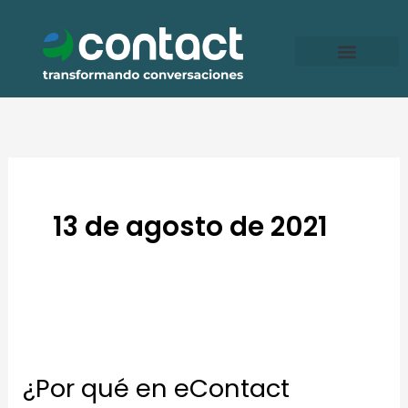
Ir
al
contenido
13 de agosto de 2021
¿Por
qué
¿Por qué en eContact
en