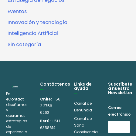
Estrategia de negocios
Eventos
Innovación y tecnología
Inteligencia Artificial
Sin categoría
Contáctenos
Links de
Suscríbete
ayuda
a nuestro
Newsletter
En
eContact
Chile:
+56
Canal de
diseñamos
2 2756
Correo
y
Denuncia
6262
electrónico
operamos
Canal de
estrategias
Perú:
+51 1
Sana
de
6358614
experiencia
Convivencia