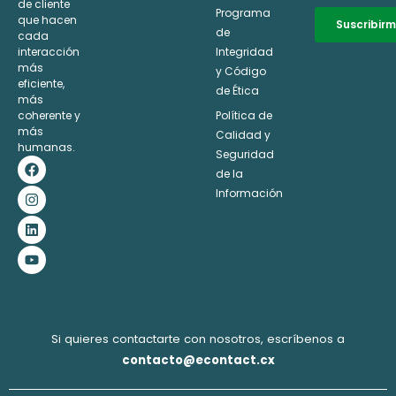
de cliente
Programa
que hacen
Suscribir
de
cada
interacción
Integridad
Alternative:
más
y Código
eficiente,
de Ética
más
coherente y
Política de
más
Calidad y
humanas.
Seguridad
F
I
L
Y
a
n
i
o
de la
c
s
n
u
Información
e
t
k
t
b
a
e
u
o
g
d
b
o
r
i
e
k
a
n
m
Si quieres contactarte con nosotros, escríbenos a
contacto@econtact.cx